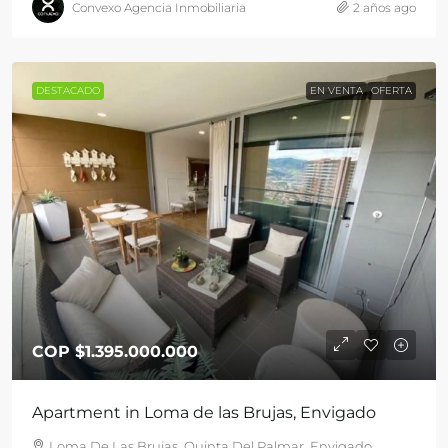
Convexo Agencia Inmobiliaria
2 años ago
DESTACADO
EN VENTA
OFERTA
COP
$1.395.000.000
Apartment in Loma de las Brujas, Envigado
Loma De Las Brujas, Quinta Del Palmar, Envigado,