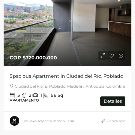
COP
$720.000.000
Spacious Apartment in Ciudad del Río, Poblado
Ciudad del Rio, El Poblado, Medellín, Antioquia, Colombia
3
2
1
96
Sq
APARTAMENTO
Detalles
Convexo Agencia Inmobiliaria
2 años ago