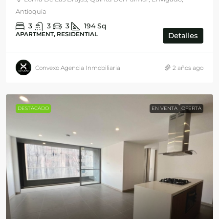
Antioquia
3
3
3
194
Sq
APARTMENT, RESIDENTIAL
Detalles
Convexo Agencia Inmobiliaria
2 años ago
DESTACADO
EN VENTA
OFERTA