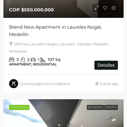
COP
$550.000.000
Brand New Apartment in Laureles Nogal,
Medellín
Oficinas Laureles Nogal, Laureles - Estadio, Medellín,
Antioquia
3
2
1
107
Sq
APARTMENT, RESIDENTIAL
Detalles
Convexo Agencia Inmobiliaria
2 años ago
DESTACADO
EN VENTA
OFERTA