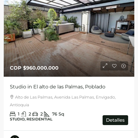
COP
$960.000.000
Studio in El alto de las Palmas, Poblado
Alto de Las Palmas, Avenida Las Palmas, Envigado,
Antioquia
1
2
2
76
Sq
STUDIO, RESIDENTIAL
Detalles