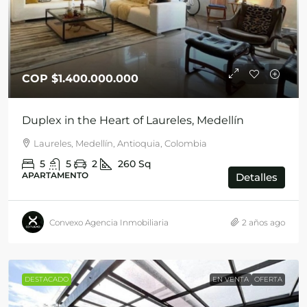
COP
$1.400.000.000
Duplex in the Heart of Laureles, Medellín
Laureles, Medellín, Antioquia, Colombia
5
5
2
260
Sq
APARTAMENTO
Detalles
Convexo Agencia Inmobiliaria
2 años ago
DESTACADO
EN VENTA
OFERTA