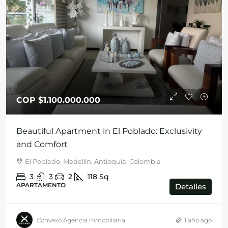
COP
$1.100.000.000
Beautiful Apartment in El Poblado: Exclusivity
and Comfort
El Poblado, Medellín, Antioquia, Colombia
3
3
2
118
Sq
APARTAMENTO
Detalles
Convexo Agencia Inmobiliaria
1 año ago