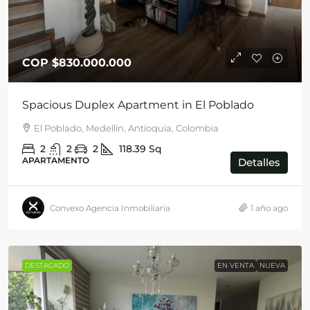
COP
$830.000.000
Spacious Duplex Apartment in El Poblado
El Poblado, Medellín, Antioquia, Colombia
2
2
2
118.39
Sq
APARTAMENTO
Detalles
Convexo Agencia Inmobiliaria
1 año ago
DESTACADO
EN VENTA
NUEVA