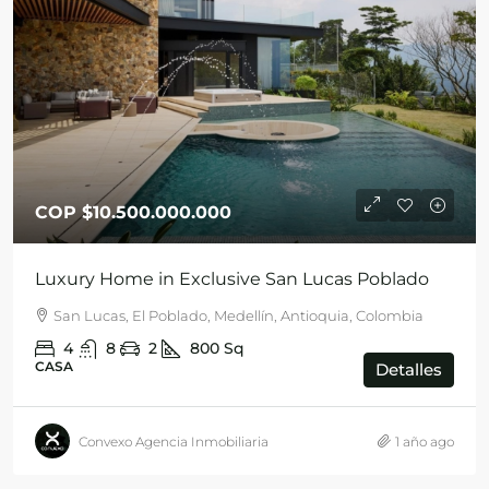
COP
$10.500.000.000
Luxury Home in Exclusive San Lucas Poblado
San Lucas, El Poblado, Medellín, Antioquia, Colombia
4
8
2
800
Sq
CASA
Detalles
Convexo Agencia Inmobiliaria
1 año ago