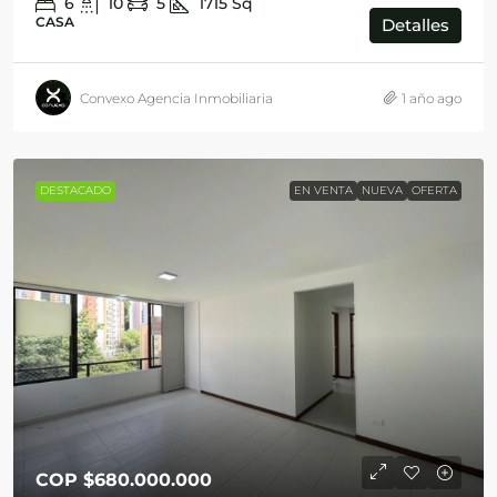
6
10
5
1715
Sq
CASA
Detalles
Convexo Agencia Inmobiliaria
1 año ago
DESTACADO
EN VENTA
NUEVA
OFERTA
COP
$680.000.000