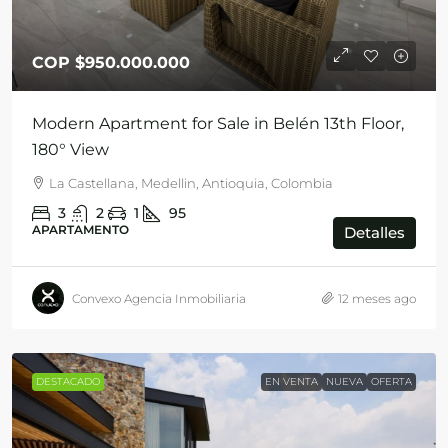
COP
$950.000.000
Modern Apartment for Sale in Belén 13th Floor,
180° View
La Castellana, Medellin, Antioquia, Colombia
3
2
1
95
APARTAMENTO
Detalles
Convexo Agencia Inmobiliaria
12 meses ago
DESTACADO
EN VENTA
NUEVA
OFERTA