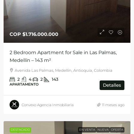
COP
$1.716.000.000
2 Bedroom Apartment for Sale in Las Palmas,
Medellín – 143 m²
Avenida Las Palmas, Medellín, Antioquia, Colombia
2
4
2
143
APARTAMENTO
Detalles
Convexo Agencia Inmobiliaria
11 meses ago
DESTACADO
EN VENTA
NUEVA
OFERTA