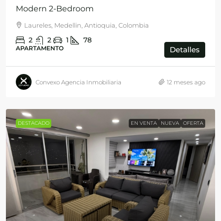
Modern 2-Bedroom
Laureles, Medellin, Antioquia, Colombia
2
2
1
78
APARTAMENTO
Detalles
Convexo Agencia Inmobiliaria
12 meses ago
DESTACADO
EN VENTA
NUEVA
OFERTA