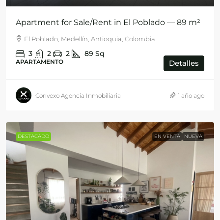
Apartment for Sale/Rent in El Poblado — 89 m²
El Poblado, Medellín, Antioquia, Colombia
3
2
2
89
Sq
APARTAMENTO
Detalles
Convexo Agencia Inmobiliaria
1 año ago
DESTACADO
EN VENTA
NUEVA