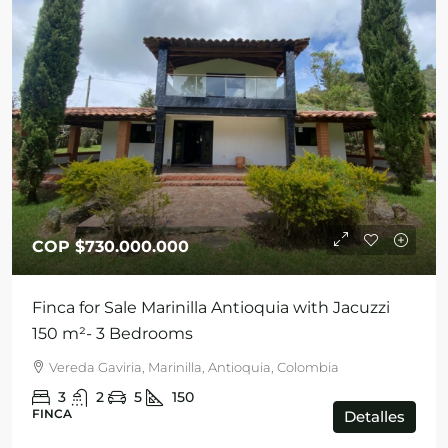
COP
$730.000.000
Finca for Sale Marinilla Antioquia with Jacuzzi
150 m²- 3 Bedrooms
Vereda Gaviria, Marinilla, Antioquia, Colombia
3
2
5
150
FINCA
Detalles