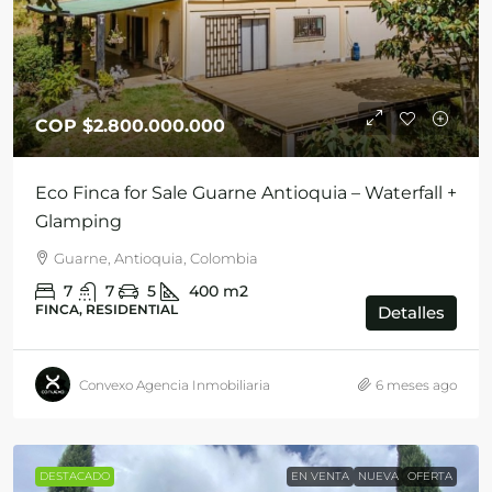
COP
$2.800.000.000
Eco Finca for Sale Guarne Antioquia – Waterfall +
Glamping
Guarne, Antioquia, Colombia
7
7
5
400
m2
FINCA, RESIDENTIAL
Detalles
Convexo Agencia Inmobiliaria
6 meses ago
DESTACADO
EN VENTA
NUEVA
OFERTA