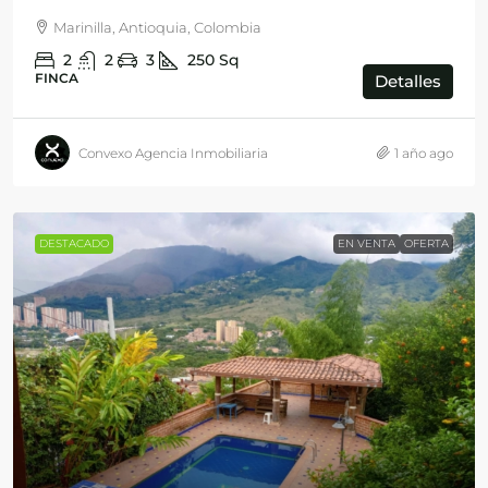
Marinilla, Antioquia, Colombia
2
2
3
250
Sq
FINCA
Detalles
Convexo Agencia Inmobiliaria
1 año ago
DESTACADO
EN VENTA
OFERTA