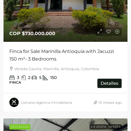
COP
$730.000.000
Finca for Sale Marinilla Antioquia with Jacuzzi
150 m²- 3 Bedrooms
Vereda Gaviria, Marinilla, Antioquia, Colombia
3
2
5
150
FINCA
Detalles
Convexo Agencia Inmobiliaria
10 meses ago
DESTACADO
EN VENTA
OFERTA