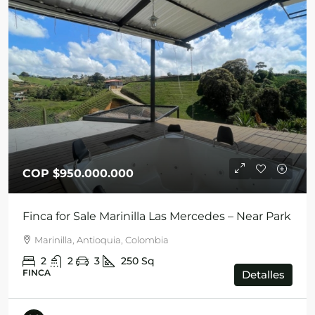
COP
$950.000.000
Finca for Sale Marinilla Las Mercedes – Near Park
Marinilla, Antioquia, Colombia
2
2
3
250
Sq
FINCA
Detalles