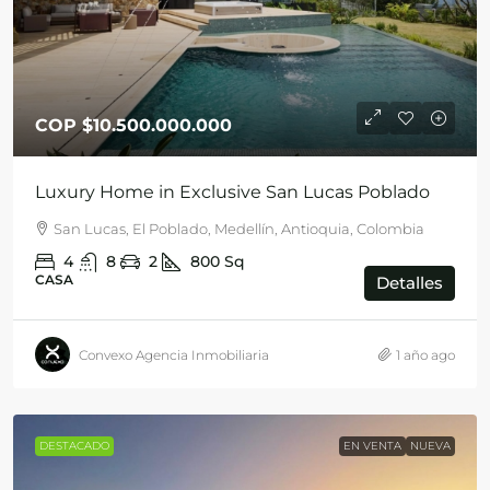
COP
$10.500.000.000
Luxury Home in Exclusive San Lucas Poblado
San Lucas, El Poblado, Medellín, Antioquia, Colombia
4
8
2
800
Sq
CASA
Detalles
Convexo Agencia Inmobiliaria
1 año ago
DESTACADO
EN VENTA
NUEVA