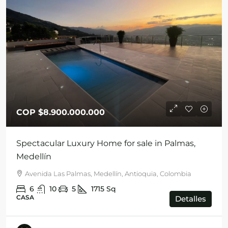
COP
$8.900.000.000
Spectacular Luxury Home for sale in Palmas,
Medellín
Avenida Las Palmas, Medellín, Antioquia, Colombia
6
10
5
1715
Sq
CASA
Detalles