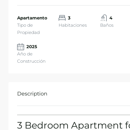
Apartamento
3
4
Tipo de
Habitaciones
Baños
Propiedad
2025
Año de
Construcción
Description
3 Bedroom Apartment fo