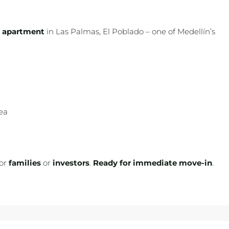
² apartment
in Las Palmas, El Poblado – one of Medellín’s
rea
for
families
or
investors
.
Ready for immediate move-in
.