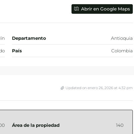
Abrir en Google Maps
ín
Departamento
Antioquia
do
País
Colombia
Updated on enero 26, 2026 at 4:32 pm
00
Área de la propiedad
140