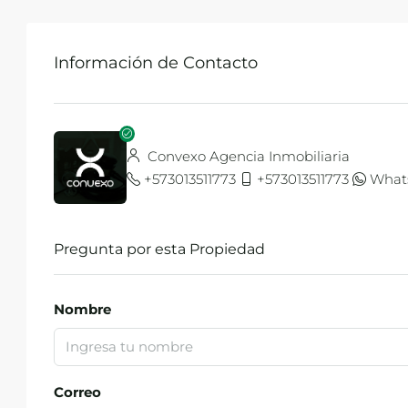
Información de Contacto
Convexo Agencia Inmobiliaria
+573013511773
+573013511773
What
Pregunta por esta Propiedad
Nombre
Correo