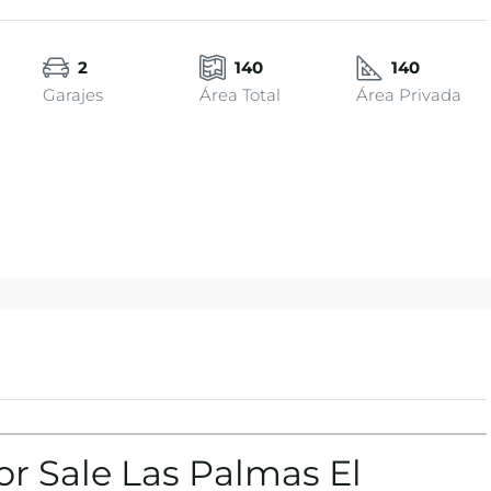
2
140
140
Garajes
Área Total
Área Privada
r Sale Las Palmas El