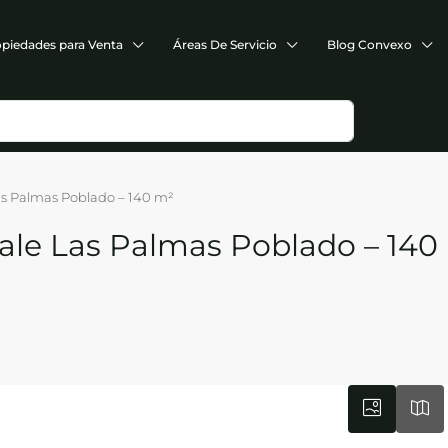
piedades para Venta
Áreas De Servicio
Blog Convexo
as Palmas Poblado – 140 m²
ale Las Palmas Poblado – 140