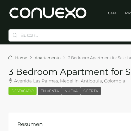
Casa
Pro
Home
Apartamento
3 Bedroom Apartment for Sale L
3 Bedroom Apartment for S
Avenida Las Palmas, Medellin, Antioquia, Colombia
DESTACADO
EN VENTA
NUEVA
OFERTA
Resumen