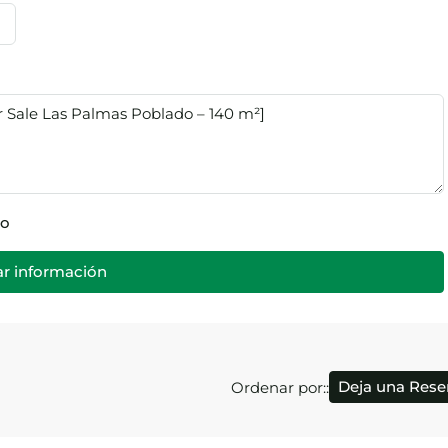
so
tar información
Deja una Res
Ordenar por::